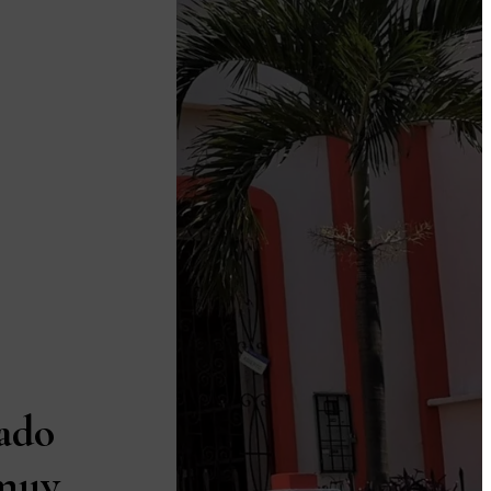
ado
 muy