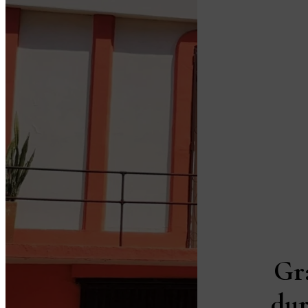
Gr
dur