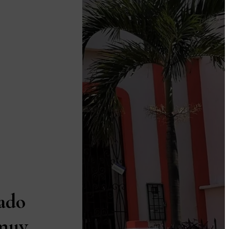
ado
 muy