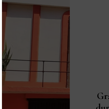
Gr
dur