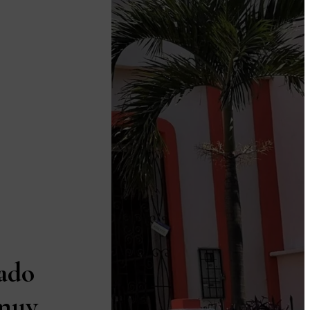
ado
 muy