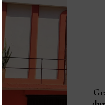
Gr
dur