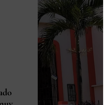
ado
 muy