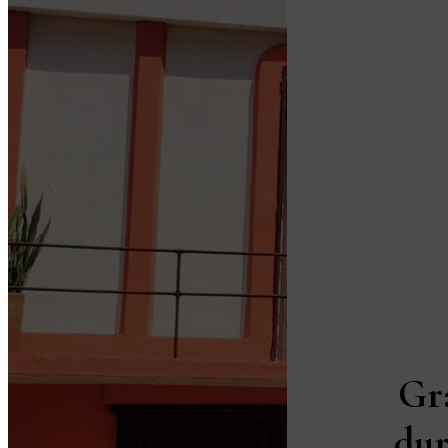
Gr
dur