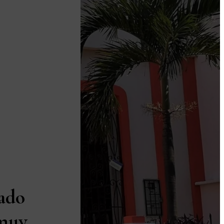
ado
 muy