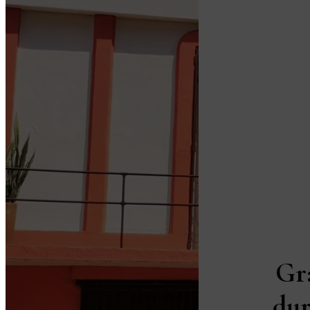
Gr
dur