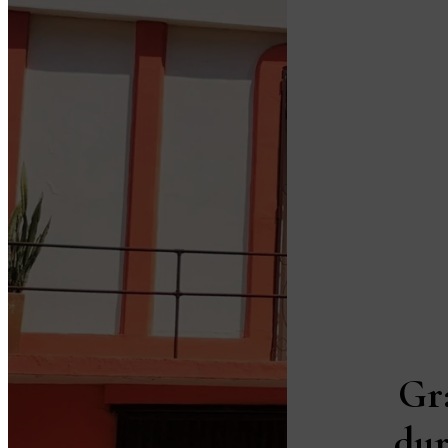
Gr
dur