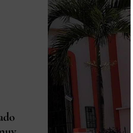
ado
 muy