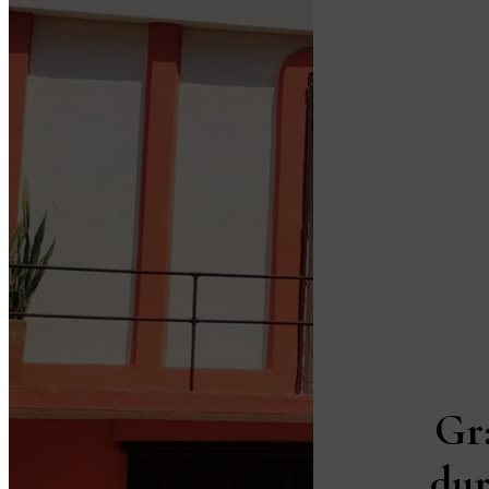
Gr
dur