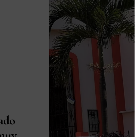
ado
 muy