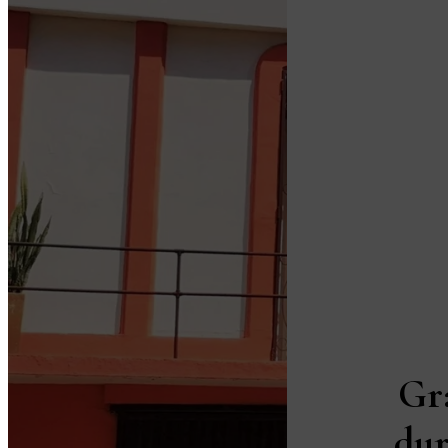
Gr
dur