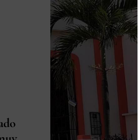
ado
 muy