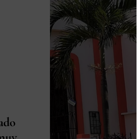
ado
 muy