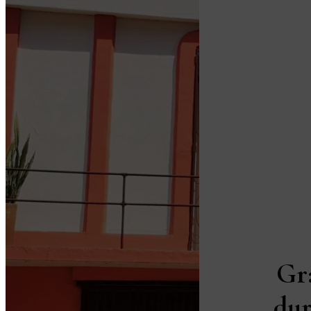
Gr
dur