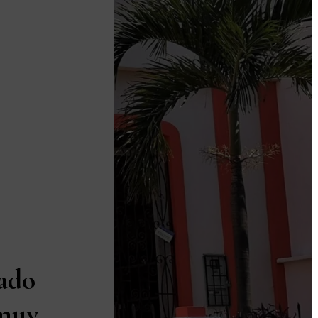
ado
 muy