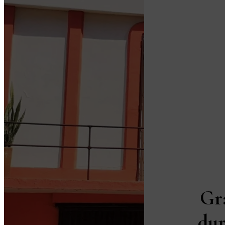
Gr
dur