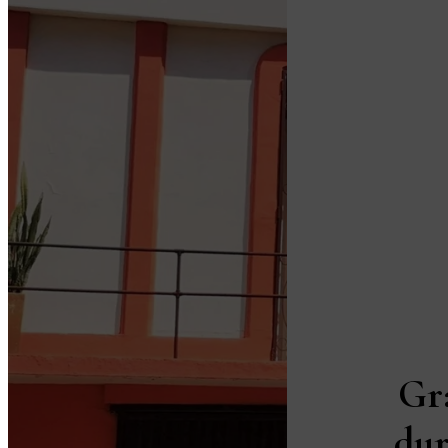
Gr
dur