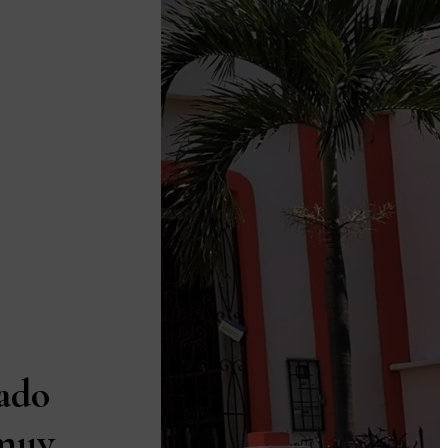
ado
 muy