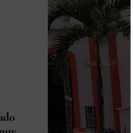
ado
 muy