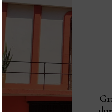
Gr
dur