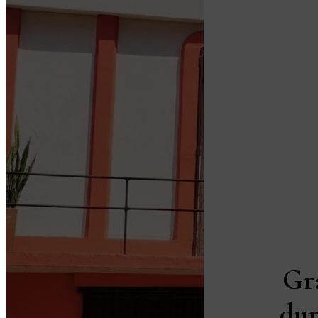
Gr
dur