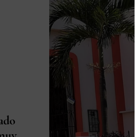
ado
 muy