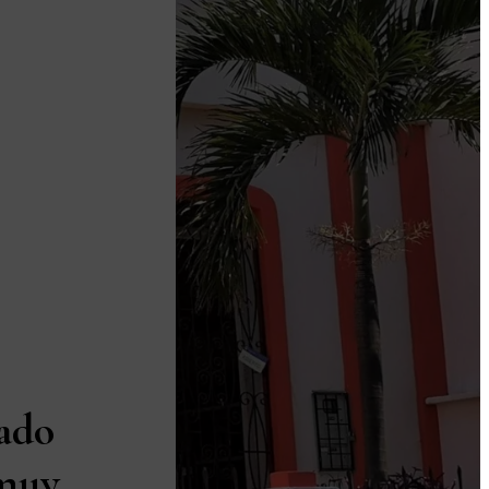
ado
 muy