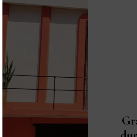
Gr
dur