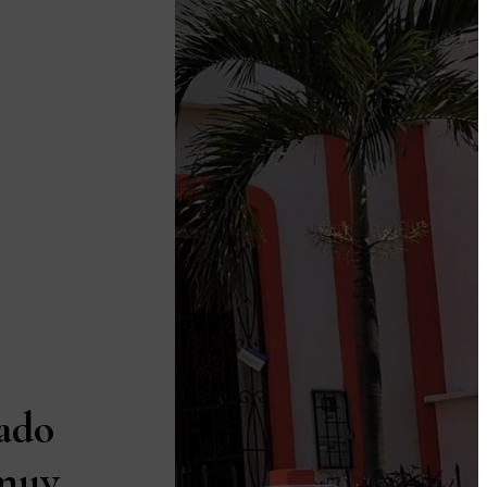
ado
 muy