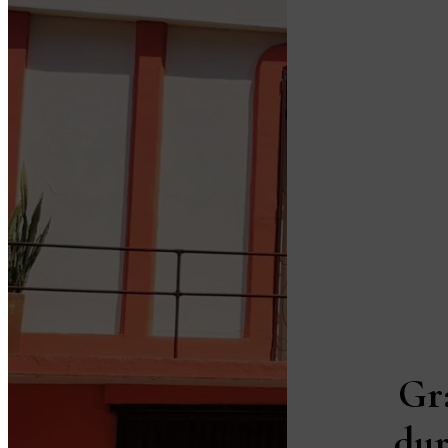
Gr
dur