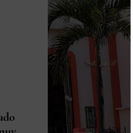
ado
 muy