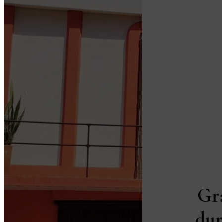
Gr
dur