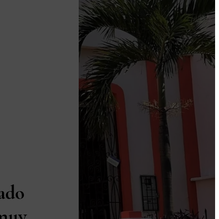
ado
 muy