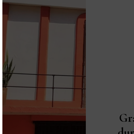
Gr
dur