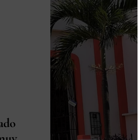
ado
 muy