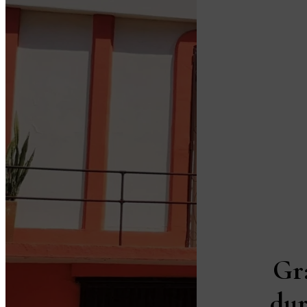
Gr
dur