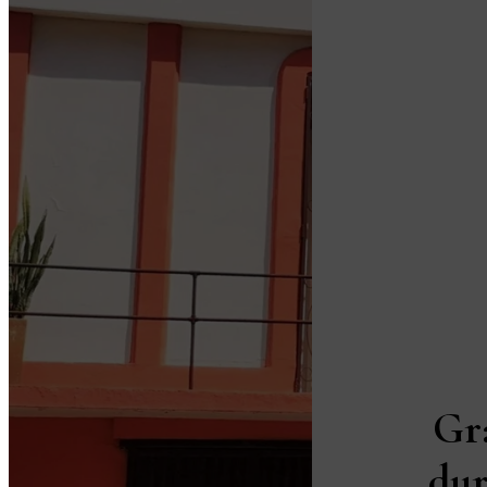
Gr
dur