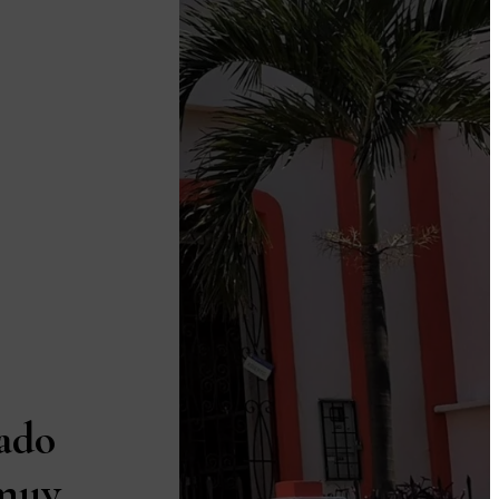
ado
 muy