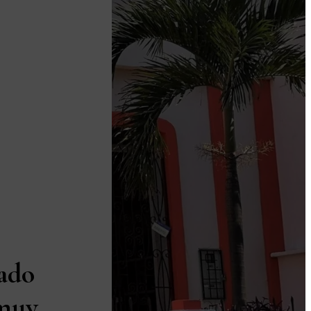
ado
 muy