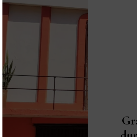
Gr
dur