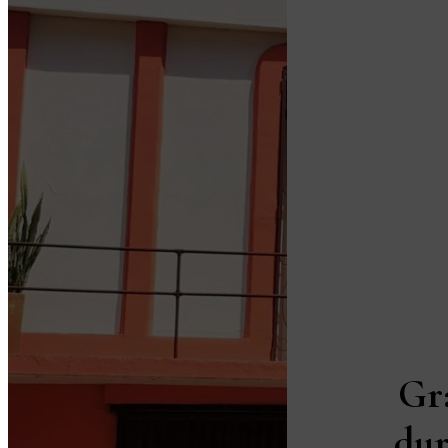
Gr
dur