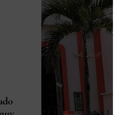
ado
 muy