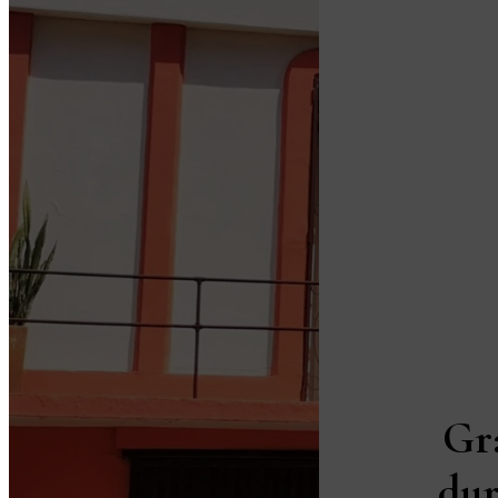
Gr
dur