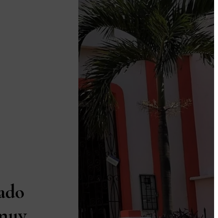
ado
 muy