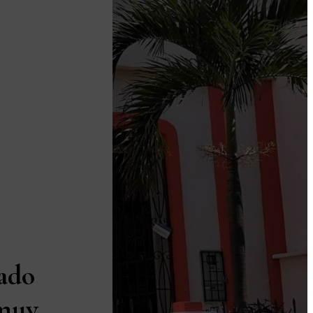
ado
 muy