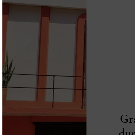
Gr
dur