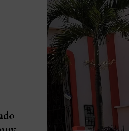
ado
 muy