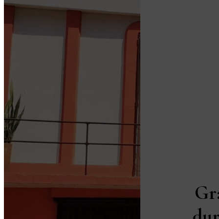
Gr
dur