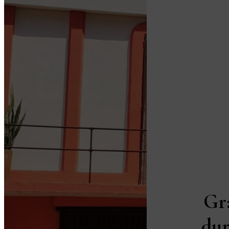
Gr
dur