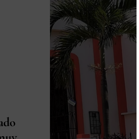
ado
 muy