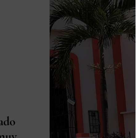
ado
 muy