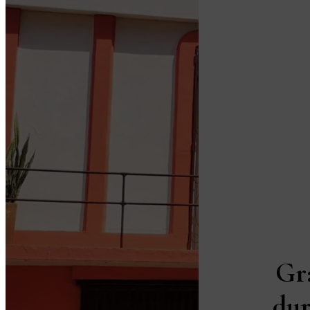
Gr
dur