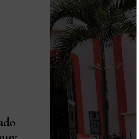
ado
 muy