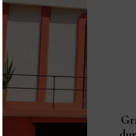
Gr
dur